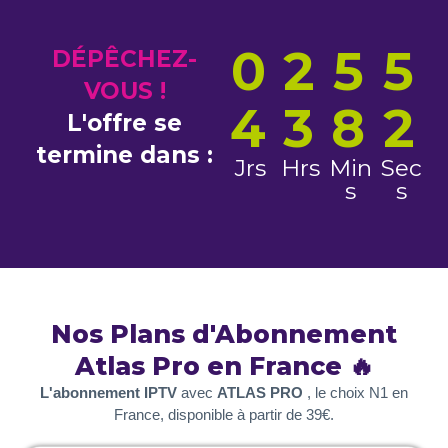
0
2
5
5
DÉPÊCHEZ-
VOUS !
4
3
8
1
L'offre se
termine dans :
Jrs
Hrs
Min
Sec
s
s
Nos Plans d'Abonnement
Atlas Pro en France 🔥
L'abonnement IPTV
avec
ATLAS PRO
, le choix N1 en
France, disponible à partir de 39€.