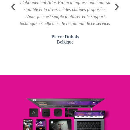
L'abonnement Atlas Pro m'a impressionné par sa
En
stabilité et la diversité des chaînes proposées.
m
L'interface est simple à utiliser et le support
on
technique est efficace. Je recommande ce service.
Pierre Dubois
Belgique