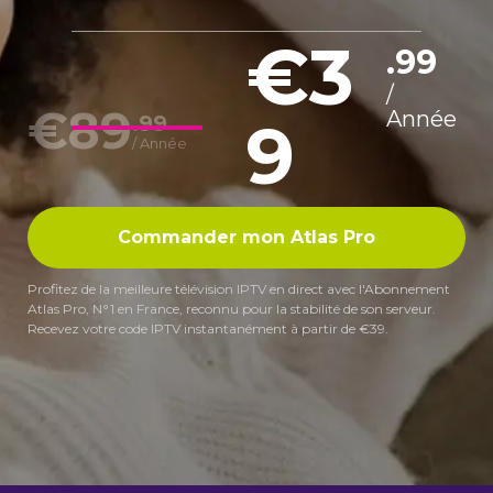
€3
.99
/
€89
Année
9
.99
/ Année
Commander mon Atlas Pro
Profitez de la meilleure télévision IPTV en direct avec l'Abonnement
Atlas Pro, N°1 en France, reconnu pour la stabilité de son serveur.
Recevez votre code IPTV instantanément à partir de €39.